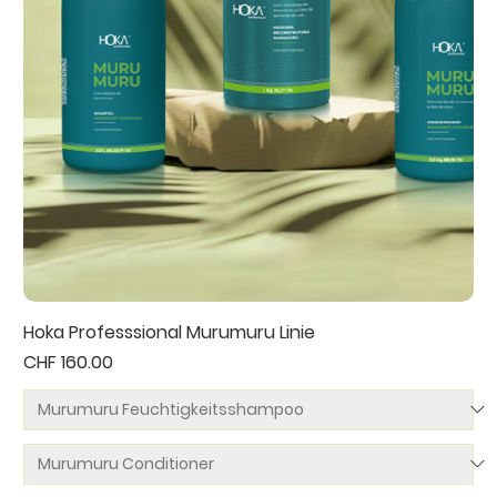
Hoka Professsional Murumuru Linie
Preis
CHF 160.00