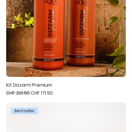
Kit Dizzarm Premium
Standardpreis
Sale-Preis
CHF 201.50
CHF 171.50
Bestseller