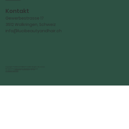
Kontakt
Gewerbestrasse 17
3512 Walkringen, Schweiz
info@lucibeautyandhair.ch
Copyright © 2025 | LUCI BEAUTY & HAIR. All rights Reserved.
Designed by
Valeria Dogan Marketing Digital
and
AT Global Tech KLG