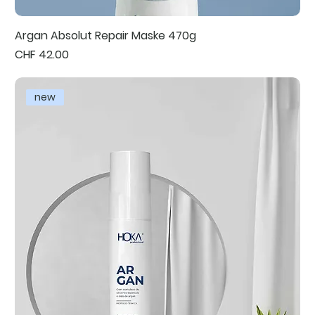
Argan Absolut Repair Maske 470g
Preis
CHF 42.00
new