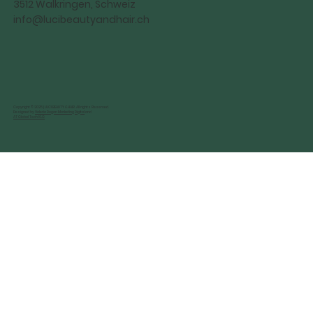
3512 Walkringen, Schweiz
info@lucibeautyandhair.ch
Copyright © 2025 | LUCI BEAUTY & HAIR. All rights Reserved.
Designed by
Valeria Dogan Marketing Digital
and
AT Global Tech KLG