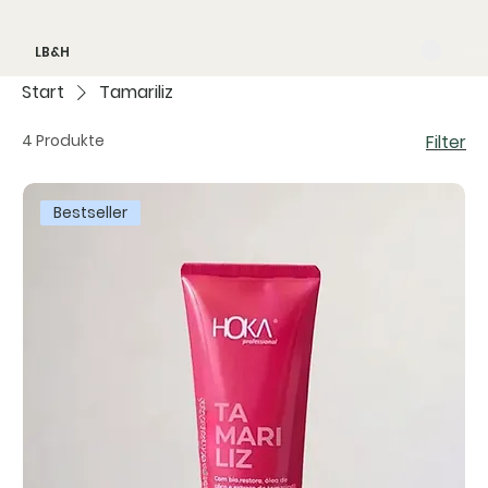
LB&H
Start
Tamariliz
4 Produkte
Filter
Bestseller